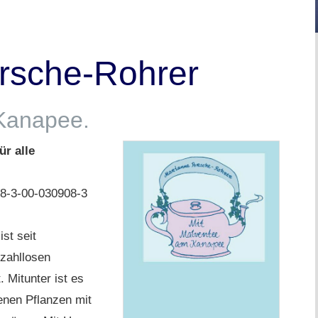
rsche-Rohrer
Kanapee.
ür alle
78-3-00-030908-3
st seit
 zahllosen
. Mitunter ist es
enen Pflanzen mit