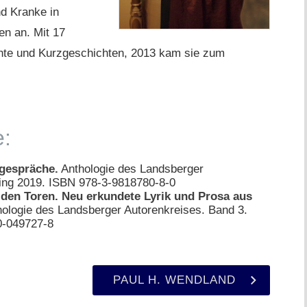
d Kranke in
n an. Mit 17
chte und Kurzgeschichten, 2013 kam sie zum
e:
gespräche.
Anthologie des Landsberger
ring 2019. ISBN 978-3-9818780-8-0
den Toren. Neu erkundete Lyrik und Prosa aus
hologie des Landsberger Autorenkreises. Band 3.
0-049727-8
PAUL H. WENDLAND