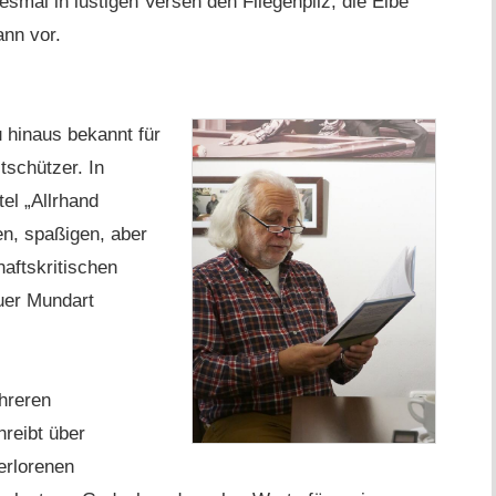
esmal in lustigen Versen den Fliegenpilz, die Eibe
nn vor.
u hinaus bekannt für
tschützer. In
el „Allrhand
en, spaßigen, aber
haftskritischen
äuer Mundart
hreren
hreibt über
erlorenen