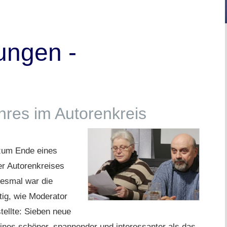
ungen -
hres im Autorenkreis
 zum Ende eines
er Autorenkreises
iesmal war die
tig, wie Moderator
tellte: Sieben neue
ines schöner, spannender und interessanter als das