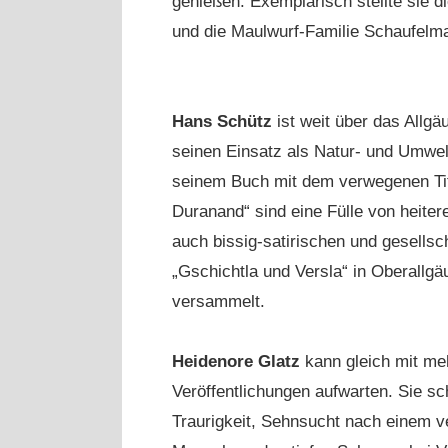
genießen. Exemplarisch stellte sie di
und die Maulwurf-Familie Schaufelma
Hans Schütz
ist weit über das Allgä
seinen Einsatz als Natur- und Umwel
seinem Buch mit dem verwegenen Tit
Duranand“ sind eine Fülle von heiter
auch bissig-satirischen und gesellsc
„Gschichtla und Versla“ in Oberallg
versammelt.
Heidenore Glatz
kann gleich mit me
Veröffentlichungen aufwarten. Sie sc
Traurigkeit, Sehnsucht nach einem v