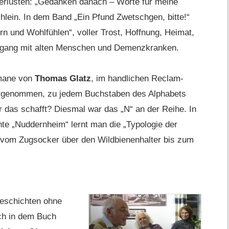
erlusten: „Gedanken danach – Worte für meine
chlein. In dem Band „Ein Pfund Zwetschgen, bitte!“
n und Wohlfühlen“, voller Trost, Hoffnung, Heimat,
 Umgang mit alten Menschen und Demenzkranken.
omane von
Thomas Glatz
, im handlichen Reclam-
orgenommen, zu jedem Buchstaben des Alphabets
 das schafft? Diesmal war das „N“ an der Reihe. In
hte „Nuddernheim“ lernt man die „Typologie der
vom Zugsocker über den Wildbienenhalter bis zum
Geschichten ohne
ch in dem Buch