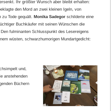
ersenkt. Ihr größter Wunsch aber bleibt erhalten:
eklagte den Mord an zwei kleinen Igeln, von
 zu Tode gequält.
Monika Sadegor
schilderte eine
süchtiger Buchkäufer mit seinen Wünschen die
Den fulminanten Schlusspunkt des Lesereigens
inem wüsten, schwarzhumorigen Mundartgedicht:
chsimpelt und,
die anstehenden
egenden Büchern